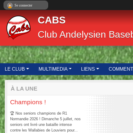
Panneau de gestion des cookies
Se connecter
CABS
Club Andelysien Baseba
LE CLUB
MULTIMEDIA
LIENS
COMMENT.
À LA UNE
Champions !
🏆 Nos seniors champions de R1
Normandie 2026 ! Dimanche 5 juillet, nos
seniors ont livré une bataille intense
contre les Wallabies de Louviers pour...