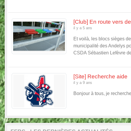
[Club] En route vers d
il y a 5 ans
Et voilà, les blocs sièges d
municipalité des Andelys pou
CSDA Sébastien Lefèvre de s
[Site] Recherche aide
il y a 9 ans
Bonjour à tous, je recherche 