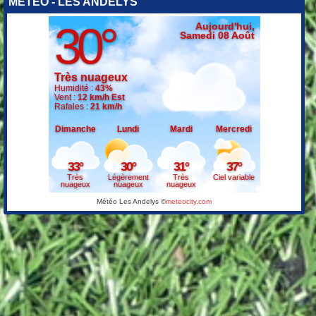
MÉTÉO - LES ANDELYS
Météo Les Andelys
©
meteocity.com