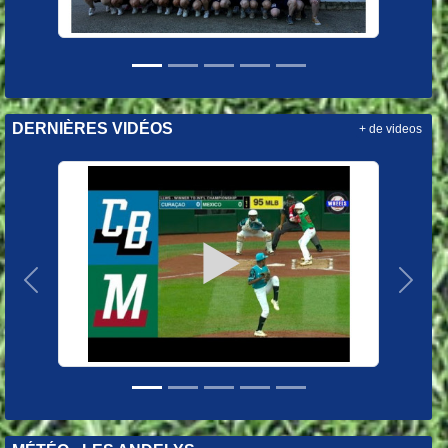
DERNIÈRES VIDÉOS
+ de videos
Précedent
Suiva